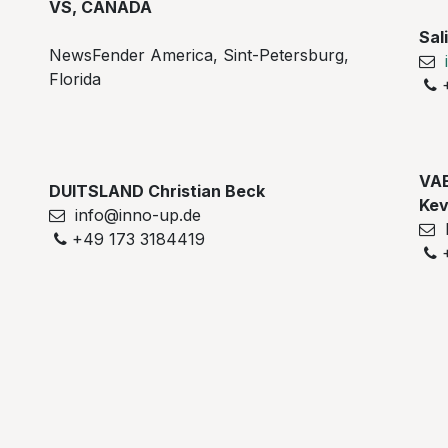
VS, CANADA
Sal
NewsFender America, Sint-Petersburg,
Florida
+
VAE
DUITSLAND Christian Beck
Kev
info@inno-up.de
k
+49 173 3184419
+