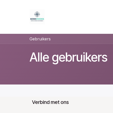
Overslaan naar inhoud
Startpagina
Producten
Nieu
Gebruikers
Alle gebruikers
Verbind met ons