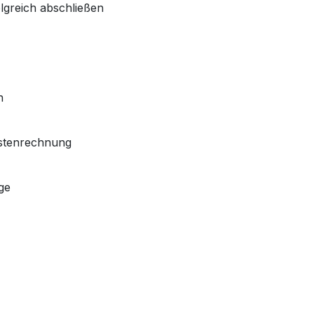
lgreich abschließen
n
ostenrechnung
ge