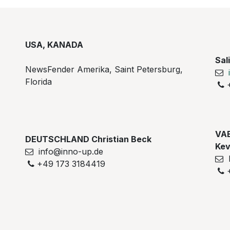
USA, KANADA
Sal
NewsFender Amerika, Saint Petersburg,
Florida
+
VAE
DEUTSCHLAND Christian Beck
Kev
info@inno-up.de
k
+49 173 3184419
+