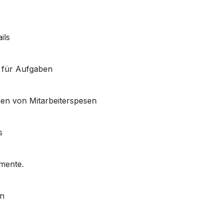
ils
r für Aufgaben
en von Mitarbeiterspesen
s
mente.
en