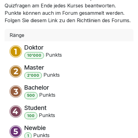
Quizfragen am Ende jedes Kurses beantworten.
Punkte können auch im Forum gesammelt werden.
Folgen Sie diesem Link zu den Richtlinien des Forums.
Ränge
Doktor
Punkt
s
10'000
Master
Punkt
s
2'000
Bachelor
Punkt
s
500
Student
Punkt
s
100
Newbie
Punkt
s
1