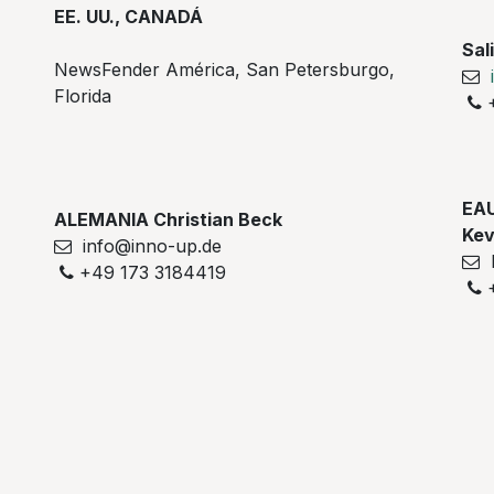
EE. UU., CANADÁ
Sal
NewsFender América, San Petersburgo,
Florida
+
EAU
ALEMANIA Christian Beck
Kev
info@inno-up.de
k
+49 173 3184419
+