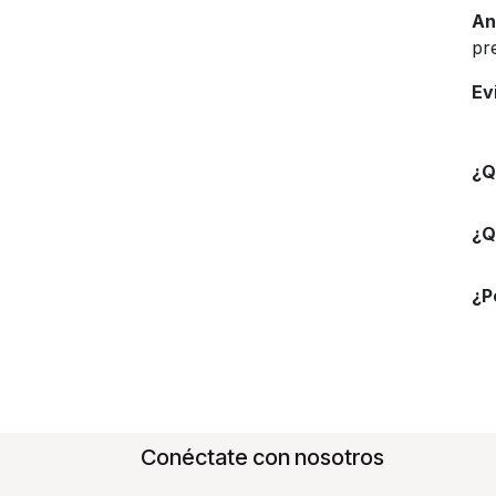
An
pr
Ev
¿Q
¿Q
¿P
Conéctate con nosotros