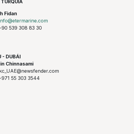
TURQUÍA
ih Fidan
info@etermarine.com
90 539 308 83 30
 - DUBÁI
in Chinnasami
c_UAE@newsfender.com
971 55 303 3544